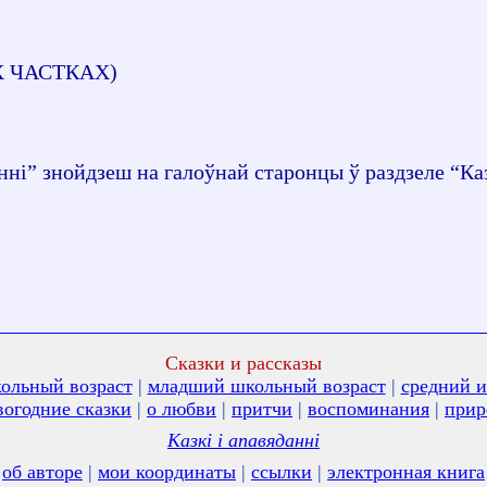
 ЧАСТКАХ)
” знойдзеш на галоўнай старонцы ў раздзеле “Казк
Сказки и рассказы
ольный возраст
|
младший школьный возраст
|
средний и
вогодние сказки
|
о любви
|
притчи
|
воспоминания
|
прир
Казкi і апавяданні
об авторе
|
мои координаты
|
ссылки
|
электронная книга