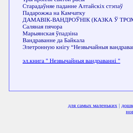
Старадаўняе паданне Алтайскіх стэпаў
Падарожжа на Камчатку
ДАМАВІК-ВАНДРОЎНІК (КАЗКА Ў ТРОХ
Саляная пячора
Марыянская ўпадзіна
Вандраванне да Байкала
Элетронную кнігу “Незвычайныя вандраванні
эл.книга " Незвычайныя вандраванні "
для самых маленьких
|
дошк
но