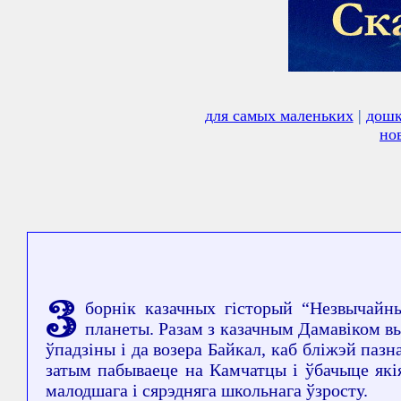
для самых маленьких
|
дошк
но
З
борнік казачных гісторый “Незвычайн
планеты. Разам з казачным Дамавіком вы
ўпадзіны і да возера Байкал, каб бліжэй паз
затым пабываеце на Камчатцы і ўбачыце як
малодшага і сярэдняга школьнага ўзросту.