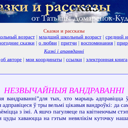
Сказки и рассказы
ольный возраст
|
младший школьный возраст
|
средний и
вогодние сказки
|
о любви
|
притчи
|
воспоминания
|
прир
Казкi і апавяданні
об авторе
|
мои координаты
|
ссылки
|
электронная книга
НЕЗВЫЧАЙНЫЯ ВАНДРАВАННІ
ыя вандраванні”для тых, хто марыць адправіцца 
 адправіцеся ў тры вельмі цікавыя вандроўкі: да 
наёміцца з імі. А яшчэ пагуляеце па квітнеючым ст
ія цуды хаваюцца на гэтым невялікім куточку н