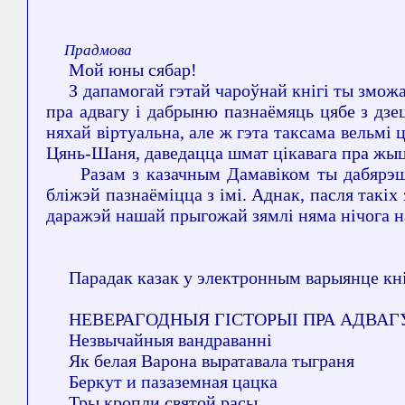
Прадмова
Мой юны сябар!
З дапамогай гэтай чароўнай кнігі ты зможаш
пра адвагу і дабрыню пазнаёмяць цябе з дзе
няхай віртуальна, але ж гэта таксама вельмі
Цянь-Шаня, даведацца шмат цікавага пра жыц
Разам з казачным Дамавіком ты дабярэшся 
бліжэй пазнаёміцца з імі. Аднак, пасля такіх
даражэй нашай прыгожай зямлі няма нічога н
Парадак казак у электронным варыянце кні
НЕВЕРАГОДНЫЯ ГІСТОРЫІ ПРА АДВАГ
Незвычайныя вандраванні
Як белая Варона выратавала тыграня
Беркут и пазаземная цацка
Тры кропли святой расы