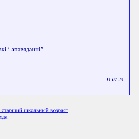
і і апавяданні”
11.07.23
 старший школьный возраст
ода