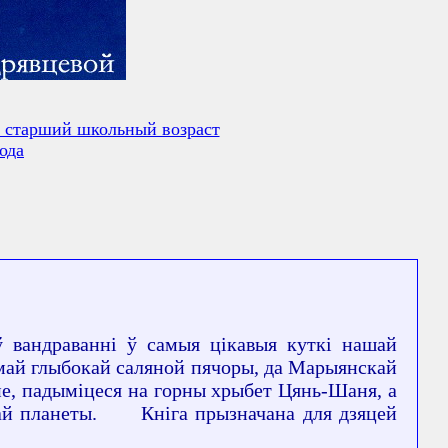
 старший школьный возраст
ода
ў вандраванні ў самыя цікавыя куткі нашай
самай глыбокай саляной пячоры, да Марыянскай
эпе, падыміцеся на горны хрыбет Цянь-Шаня, а
ашай планеты. Кніга прызначана для дзяцей